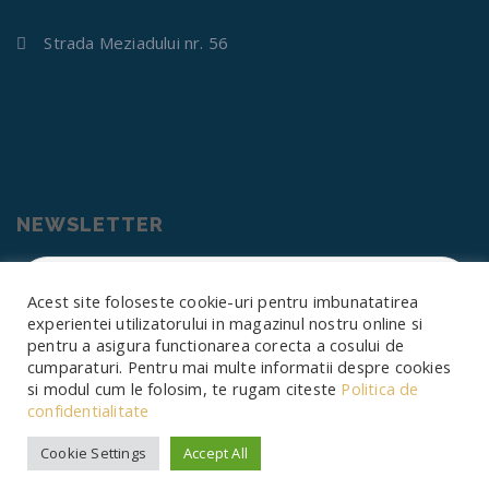
Strada Meziadului nr. 56
NEWSLETTER
Acest site foloseste cookie-uri pentru imbunatatirea
experientei utilizatorului in magazinul nostru online si
pentru a asigura functionarea corecta a cosului de
Am citit și sunt de acord cu termenii și condițiile
cumparaturi. Pentru mai multe informatii despre cookies
si modul cum le folosim, te rugam citeste
Politica de
confidentialitate
Cookie Settings
Accept All
© 2024 Glory Hotel.